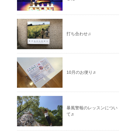
打ち合わせ♫
10月のお便り♬
暴風警報のレッスンについ
て♬